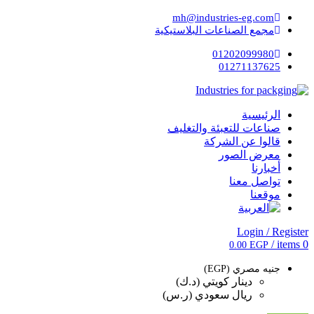
mh@industries-eg.com
مجمع الصناعات البلاستيكية
01202099980
01271137625
الرئيسية
صناعات للتعبئة والتغليف
قالوا عن الشركة
معرض الصور
أخبارنا
تواصل معنا
موقعنا
Login / Register
/
items
0
0.00
EGP
جنيه مصري (EGP)
دينار كويتي (د.ك)
ريال سعودي (ر.س)