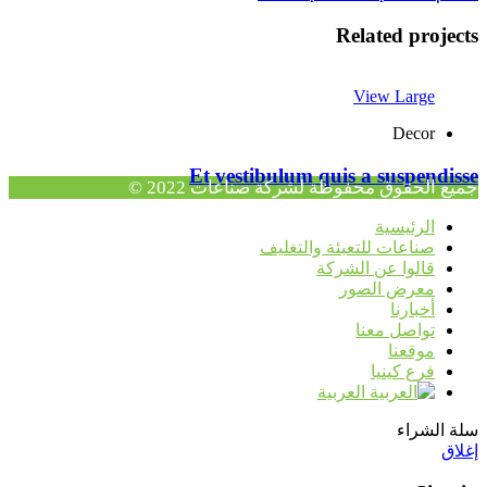
Related projects
View Large
Decor
Et vestibulum quis a suspendisse
جميع الحقوق محفوظة لشركة صناعات 2022 ©
الرئيسية
صناعات للتعبئة والتغليف
قالوا عن الشركة
معرض الصور
أخبارنا
تواصل معنا
موقعنا
فرع كينيا
العربية
سلة الشراء
إغلاق